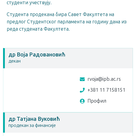
студенти учествују.
Студента продекана бира Савет Факултета на
предлог Студентског парламента на годину дана из
реда студената Факултета.
др Воја Радовановић
декан
rvoja@ipb.ac.rs
+381 11 7158151
Профил
др Татјана Вуковић
продекан за финансије