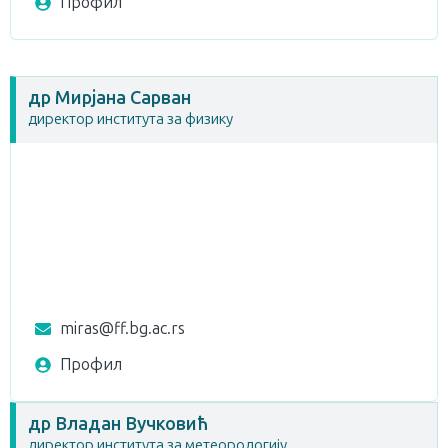
Профил
др Мирјана Сарван
директор института за физику
miras@ff.bg.ac.rs
Профил
др Владан Вучковић
директор института за метеорологију