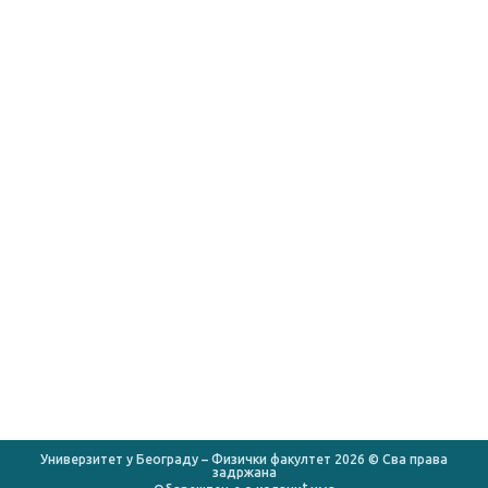
O Факултету
КОРИСНИ ЛИНКОВИ
Универзитет у Београду
Институт за физику у Земуну
ИНН „Винча”
Математички факултет
Хемијски факултет
Репозиторијум
КоБСОН
Министарство просвете
Министарство науке
Универзитет у Београду – Физички факултет 2026 © Сва права
задржана