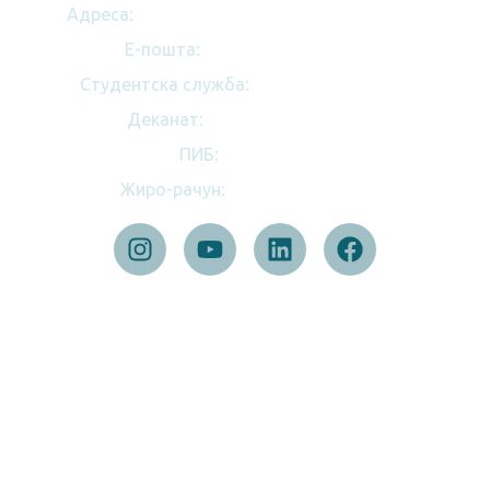
Адреса:
Студентски трг 12, 11158 Београд
E-пошта:
dekanat@ff.bg.ac.rs
Студентска служба:
(+ 381 11) 3281 375
Деканат:
(+ 381 11) 7158 151
ПИБ:
100039173
Жиро-рачун:
840-32768845-86
БРЗИ ЛИНКОВИ
Студије
Упис
Едукативни програми
Наука
Догађаји и обавештења