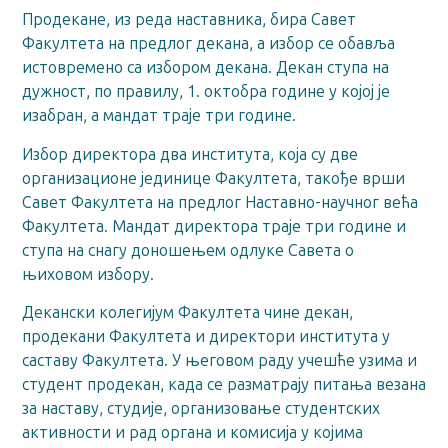
Продекане, из реда наставника, бира Савет
Факултета на предлог декана, а избор се обавља
истовремено са избором декана. Декан ступа на
дужност, по правилу, 1. октобра године у којој је
изабран, а мандат траје три године.
Избор директора два института, која су две
организационе јединице Факултета, такође врши
Савет Факултета на предлог Наставно-научног већа
Факултета. Мандат директора траје три године и
ступа на снагу доношењем одлуке Савета о
њиховом избору.
Декански колегијум Факултета чине декан,
продекани Факултета и директори института у
саставу Факултета. У његовом раду учешће узима и
студент продекан, када се разматрају питања везана
за наставу, студије, организовање студентских
активности и рад органа и комисија у којима