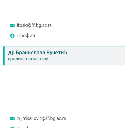
itosic@ff.bg.ac.rs
Профил
др Бранислава Вучетић
продекан за наставу
b_misailovic@ff.bg.ac.rs