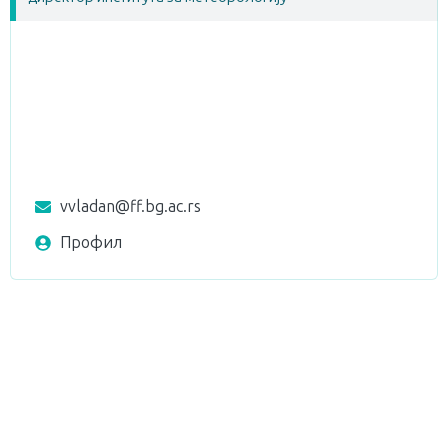
vvladan@ff.bg.ac.rs
Профил
Универзитет у Београду
ФИЗИЧКИ ФАКУЛТЕТ