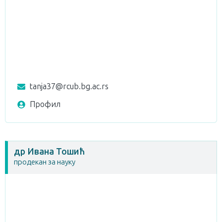
tanja37@rcub.bg.ac.rs
Профил
др Ивана Тошић
продекан за науку