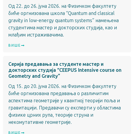
Од 22. до 26. јуна 2026. на Физичком факултету
биће оргнизована школа “Quantum and classical
gravity in low-energy quantum systems” намењена
студентима мастер и докторских студија, као и
млађим истраживачима.
ВИШЕ
Серија предавања за студенте мастер и
докторских студија “CEEPUS Intensive course on
Geometry and Gravity”
Од 15. до 20. јуна 2026. на Физичком факултету
биће оргнизована предавања о различитим
аспектима геометрије у квантној теорији поља и
гравитацији. Предавачи су експерти у областима
физике црних рупа, теорије струна и
некомутативне геометрије.
ВИШЕ