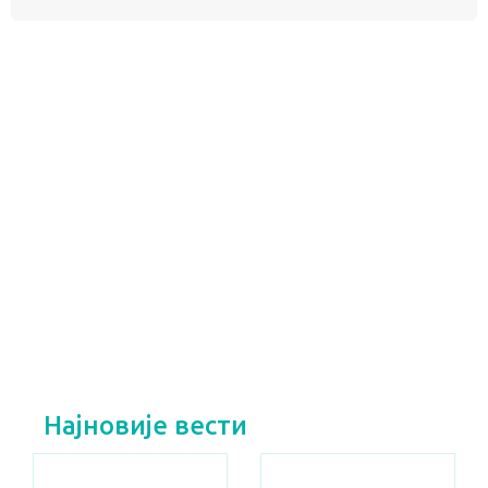
Распоред испита у јунском и јулском испитном
року
ПОГЛЕДАЈ
Распоред испита у августовском и
септембарском испитном року
ПОГЛЕДАЈ
Најновије вести