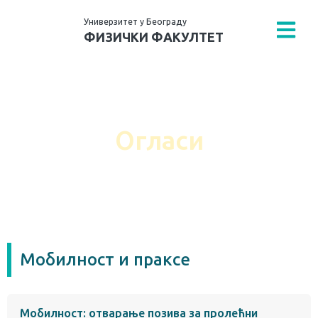
Универзитет у Београду
ФИЗИЧКИ ФАКУЛТЕТ
Физички факултет
›
Студенти
›
Огласи
Огласи
Мобилност и праксе
Мобилност: отварање позива за пролећни