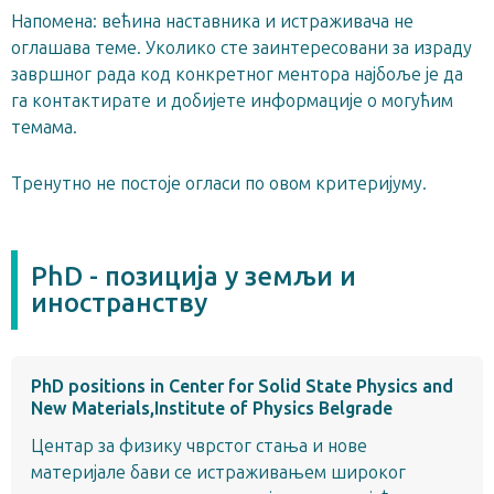
Напомена: већина наставника и истраживача не
оглашава теме. Уколико сте заинтересовани за израду
завршног рада код конкретног ментора најбоље је да
га контактирате и добијете информације о могућим
темама.
Тренутно не постоје огласи по овом критеријуму.
PhD - позиција у земљи и
иностранству
PhD positions in Center for Solid State Physics and
New Materials,Institute of Physics Belgrade
Центар за физику чврстог стања и нове
материјале бави се истраживањем широког