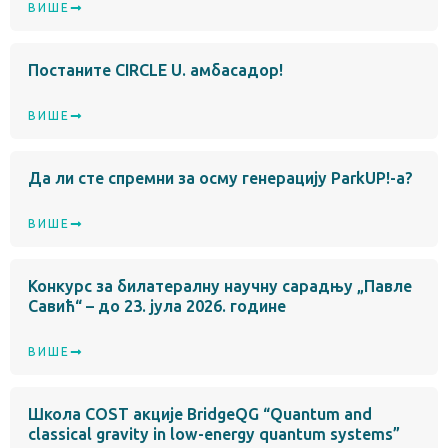
ВИШЕ
Постаните CIRCLE U. амбасадор!
ВИШЕ
Да ли сте спремни за осму генерацију ParkUP!-а?
ВИШЕ
Конкурс за билатералну научну сарадњу „Павле
Савић“ – до 23. јула 2026. године
ВИШЕ
Школа COST акције BridgeQG “Quantum and
classical gravity in low-energy quantum systems”