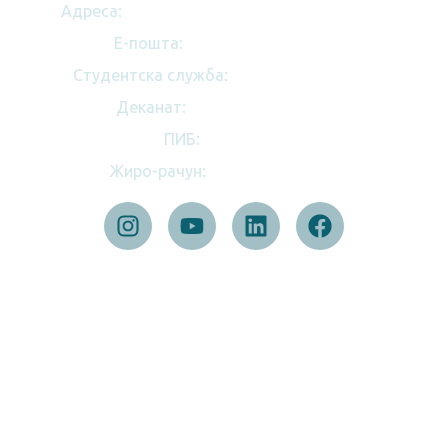
Адреса:
Студентски трг 12, 11158 Београд
E-пошта:
dekanat@ff.bg.ac.rs
Студентска служба:
(+ 381 11) 3281 375
Деканат:
(+ 381 11) 7158 151
ПИБ:
100039173
Жиро-рачун:
840-32768845-86
БРЗИ ЛИНКОВИ
Студије
Упис
Едукативни програми
Наука
Догађаји и обавештења