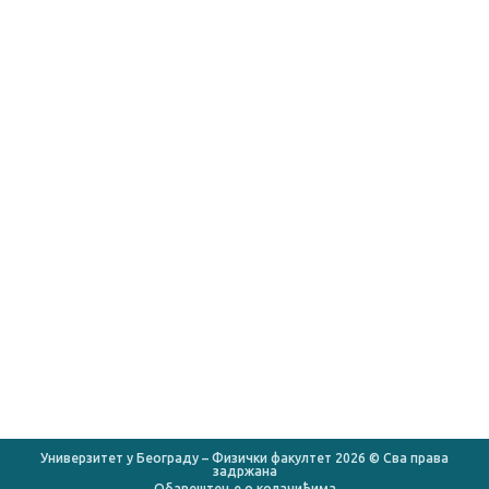
O Факултету
КОРИСНИ ЛИНКОВИ
Универзитет у Београду
Институт за физику у Земуну
ИНН „Винча”
Математички факултет
Хемијски факултет
Репозиторијум
КоБСОН
Министарство просвете
Министарство науке
Универзитет у Београду – Физички факултет 2026 © Сва права
задржана