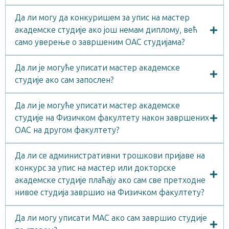
Да ли могу да конкуришем за упис на мастер
академске студије ако још немам диплому, већ
само уверење о завршеним ОАС студијама?
Да ли је могуће уписати мастер академске
студије ако сам запослен?
Да ли је могуће уписати мастер академске
студије на Физичком факултету након завршених
ОАС на другом факултету?
Да ли се административни трошкови пријаве на
конкурс за упис на мастер или докторске
академске студије плаћају ако сам све претходне
нивое студија завршио на Физичком факултету?
Да ли могу уписати МАС ако сам завршио студије