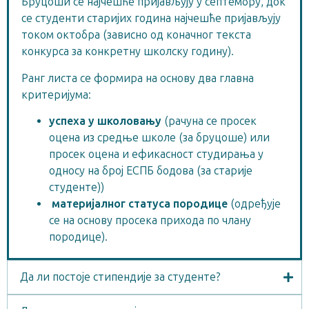
Бруцоши се најчешће пријављују у септембру, док
се студенти старијих година најчешће пријављују
током октобра (зависно од коначног текста
конкурса за конкретну школску годину).
Ранг листа се формира на основу два главна
критеријума:
успеха у школовању
(рачуна се просек
оцена из средње школе (за бруцоше) или
просек оцена и ефикасност студирања у
односу на број ЕСПБ бодова (за старије
студенте))
материјалног статуса породице
(одређује
се на основу просека прихода по члану
породице).
Да ли постоје стипендије за студенте?