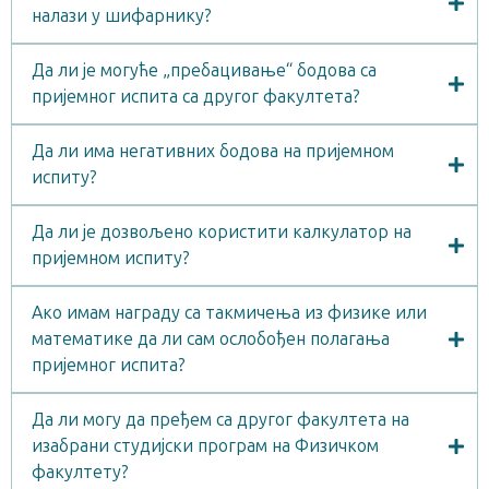
налази у шифарнику?
Да ли је могуће „пребацивање“ бодова са
пријемног испита са другог факултета?
Да ли има негативних бодова на пријемном
испиту?
Да ли је дозвољено користити калкулатор на
пријемном испиту?
Ако имам награду са такмичења из физике или
математике да ли сам ослобођен полагања
пријемног испита?
Да ли могу да пређем са другог факултета на
изабрани студијски програм на Физичком
факултету?