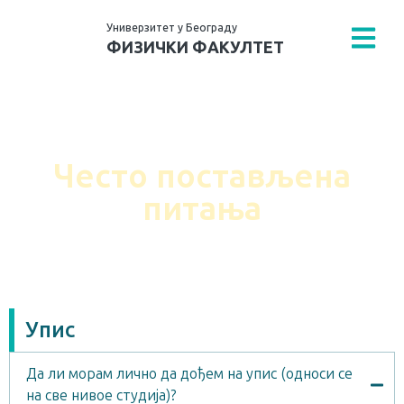
Универзитет у Београду
ФИЗИЧКИ ФАКУЛТЕТ
Физички факултет
›
Студенти
›
Често постављена
питања
Често постављена
питања
Упис
Да ли морам лично да дођем на упис (односи се
на све нивое студија)?