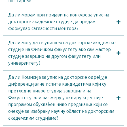
по старом?
Да ли морам при пријави на конкурс за упис на
докторске академске студије да предам
формулар сагласности ментора?
Да ли могу да се упишем на докторске академске
студије на Физичком факултету ако сам мастер
студије завршио на другом факултету или
универзитету?
Да ли Комисија за упис на докторске одређује
диференцијалне испите кандидатима који су
претходне нивое студија завршили на
Факултету, али на смеру у оквиру којег није
програмом обухваћен ниво предзнања који се
очекује за изабрану научну област на докторским
академским студијама?