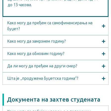
до 13 часова.
Како могу да пређем са самофинансирања на
буџет?
Како могу да замрзнем годину?
Како могу да обновим годину?
Да ли могу да пређем на други смер?
Шта је „продужена буџетска година“?
Документа на захтев студената