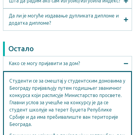
Шта да радим ако сам изгубио/изгубила индекс?
Да ли је могуће издавање дупликата дипломе и
додатка дипломе?
Остало
Како се могу пријавити за дом?
Студенти се за смештај у студентским домовима у
Београду пријављују путем годишњег званичног
конкурса који расписује Министарство просвете.
Главни услов за учешће на конкурсу је да се
студент школује на терет буџета Републике
Србије и да има пребивалиште ван територије
Београда.