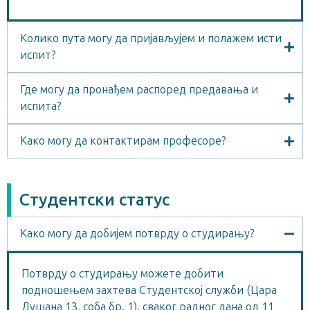
Колико пута могу да пријављујем и полажем исти
испит?
Где могу да пронађем распоред предавања и
испита?
Како могу да контактирам професоре?
Студентски статус
Како могу да добијем потврду о студирању?
Потврду о студирању можете добити
подношењем захтева Студентској служби (Цара
Душана 13, соба бр. 1), сваког радног дана од 11