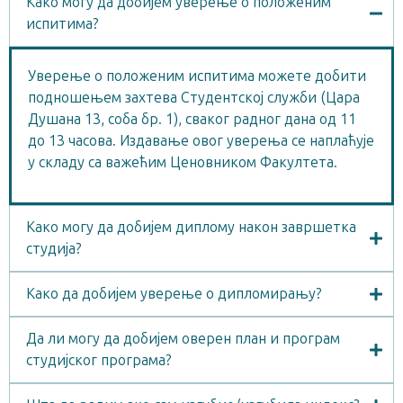
Како могу да добијем уверење о положеним
испитима?
Уверење о положеним испитима можете добити
подношењем захтева Студентској служби (Цара
Душана 13, соба бр. 1), сваког радног дана од 11
до 13 часова. Издавање овог уверења се наплаћује
у складу са важећим
Ценовником Факултета
.
Како могу да добијем диплому након завршетка
студија?
Како да добијем уверење о дипломирању?
Да ли могу да добијем оверен план и програм
студијског програма?