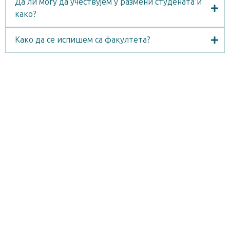
Да ли могу да учествујем у размени студената и
како?
Како да се испишем са факултета?
Распоред испита у јунском и јулском испитном
року
ПОГЛЕДАЈ
Распоред испита у августовском и
септембарском испитном року
ПОГЛЕДАЈ