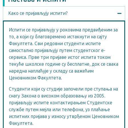
Како се пријављују испити?
Испити се пријављују у роковима предвиђеним за
то, а који су благовремено истакнути на сајту
Факултета. Сви редовни студенти испите
самостално пријављују путем студентског е-
сервиса. Прве три пријаве истог испита током
текуће школске године су бесплатне, док се свака
наредна наплаћује у складу са важећим
Ценовником Факултета.
Студенти који су студије започели пре ступања на
снагу Закона о високом образовању из 2005.
пријављују испите контактирањем Студентске
службе путем мејла или телефона, уз плаћање
испитних пријава у износу утврђеном Ценовником
Факултета.