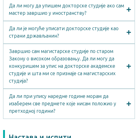
Да ли могу да упишем докторске студије ако сам
мастер завршио у иностранству?
Да ли је могуће уписати докторске студије као
страни држављанин?
Завршио сам магистарске студије по старом
Закону о високом образовању. Да ли могу да
конкуришем за упис на докторске академске
студије и шта ми се признаје са магистарских
студија?
Да ли при упису наредне године морам да
изаберем све предмете које нисам положио у
претходној години?
Настава и испити