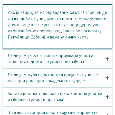
Ако је кандидат из оправданих разлога спречен да
лично дође на упис, уместо њега то може учинити
друго лице које је упознато са процедуром уписа,
уз овлашћење оверено код јавног бележника (у
Републици Србији) и важећу личну карту.
Да ли је моја електронска пријава за упис на
основне академске студије прихваћена?
Да ли je могућа електронска пријава за упис на
мастер и докторске академске студије?
Колики је износ прве рате школарине за упис на
изабрани студијски програм?
Шта ако се средња школа коју сам завршио не