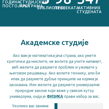
ГОДИНА
СТУДИЈСКИХ
ПОСТОЈАЊА
ПРОГРАМА
БИБЛИОТЕКЕ
ПРОЈЕКАТА
АКТИВНИХ
СТУДЕНАТА
Академске студије
Ако вам је математика јача страна, ако умете
критички да мислите, не волите да учите напамет,
већ желите да разумете проблем и уживате у
његовом решавању. Ако волите технику, али би
ипак да разумете дубље принципе на којима је
заснована. Или желите да разумете универзалне
природне законе који важе у сваком кутку
универзума, онда је
ФИЗИКА
прави избор за вас.
Уколико вас занима