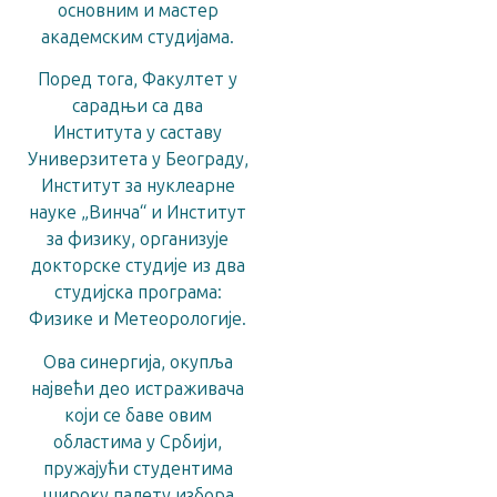
основним и мастер
академским студијама.
Поред тога, Факултет у
сарадњи са два
Института у саставу
Универзитета у Београду,
Институт за нуклеарне
науке „Винча“ и Институт
за физику, организује
докторске студије из два
студијска програма:
Физике и Метеорологије.
Ова синергија, окупља
највећи део истраживача
који се баве овим
областима у Србији,
пружајући студентима
широку палету избора