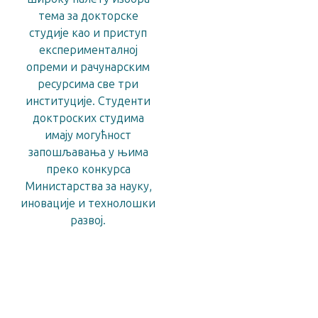
тема за докторске
студије као и приступ
експерименталној
опреми и рачунарским
ресурсима све три
институције. Студенти
доктроских студима
имају могућност
запошљавања у њима
преко конкурса
Министарства за науку,
иновације и технолошки
развој.