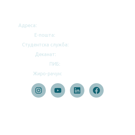
Универзитет у Београду
ФИЗИЧКИ ФАКУЛТЕТ
Адреса:
Студентски трг 12, 11158 Београд
E-пошта:
dekanat@ff.bg.ac.rs
Студентска служба:
(+ 381 11) 3281 375
Деканат:
(+ 381 11) 7158 151
ПИБ:
100039173
Жиро-рачун:
840-32768845-86
БРЗИ ЛИНКОВИ
Студије
Упис