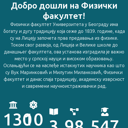
Добро дошли на Физички
факултет!
Физички факултет Универзитета у Београду има
богату и дугу традицију која сеже до 1839. године, када
су на Лицеју започета прва предавања из физике.
Током свог развоја, од Лицеја и Велике школе до
данашњег факултета, ова установа изградила је важно
место у српској науци и високом образовању.
Ослањајући се на наслеђе истакнутих научника као што
су Вук Маринковић и Милутин Миланковић, Физички
факултет и данас спаја традицију, академску изврсност
и савремени научноистраживачки рад.
130
10
3
98
547