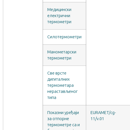
Медицински
електрични
термометри
Силотермометри
Манометарски
термометри
Све врсте
дигиталних
термометара
нерастављеног
типа
Показни уређаји
EURAMET/cg-
за отпорне
11/v.01
термометре са и