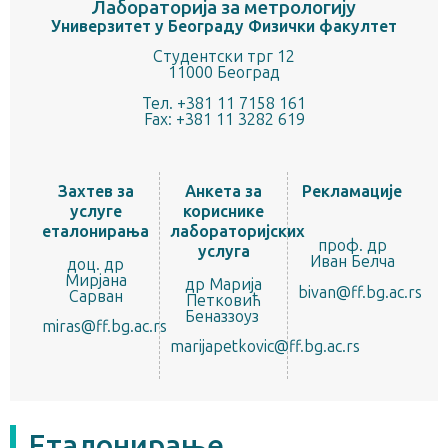
Лабораторија за метрологију
Универзитет у Београду Физички факултет
Студентски трг 12
11000 Београд
Тел. +381 11 7158 161
Fax: +381 11 3282 619
Захтев за
Анкета за
Рекламацијe
услуге
кориснике
еталонирања
лабораторијских
проф. др
услуга
Иван Белча
доц. др
Мирјана
др Марија
bivan@ff.bg.ac.rs
Сарван
Петковић
Беназзоуз
miras@ff.bg.ac.rs
marijapetkovic@ff.bg.ac.rs
Еталонирање