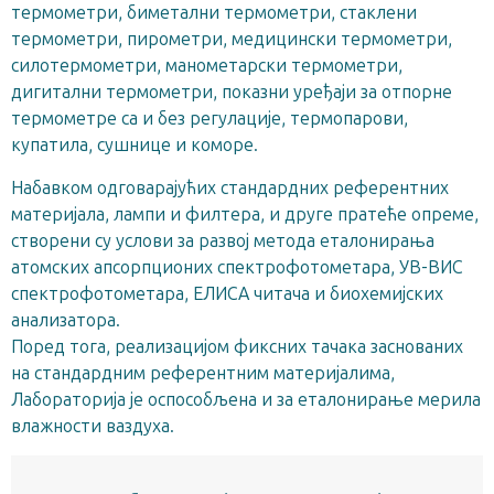
термометри, биметални термометри, стаклени
термометри, пирометри, медицински термометри,
силотермометри, манометарски термометри,
дигитални термометри, показни уређаји за отпорне
термометре са и без регулације, термопарови,
купатила, сушнице и коморе.
Набавком одговарајућих стандардних референтних
материјала, лампи и филтера, и друге пратеће опреме,
створени су услови за развој метода еталонирања
атомских апсорпционих спектрофотометара, УВ-ВИС
спектрофотометара, ЕЛИСА читача и биохемијских
анализатора.
Поред тога, реализацијом фиксних тачака заснованих
на стандардним референтним материјалима,
Лабораторија је оспособљена и за еталонирање мерила
влажности ваздуха.