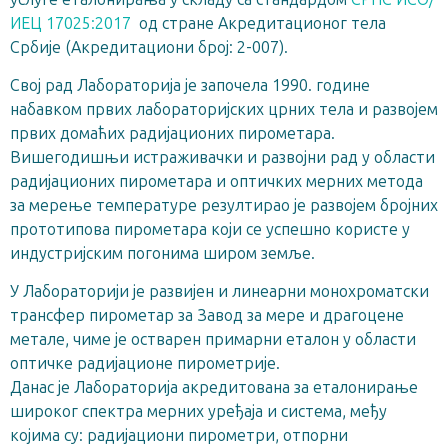
ИЕЦ 17025:2017
од стране Акредитационог тела
Србије (Акредитациони број: 2-007).
Свој рад Лабораторија је започела 1990. године
набавком првих лабораторијских црних тела и развојем
првих домаћих радијационих пирометара.
Вишегодишњи истраживачки и развојни рад у области
радијационих пирометара и оптичких мерних метода
за мерење температуре резултирао је развојем бројних
прототипова пирометара који се успешно користе у
индустријским погонима широм земље.
У Лабораторији је развијен и линеарни монохроматски
трансфер пирометар за Завод за мере и драгоцене
метале, чиме је остварен примарни еталон у области
оптичке радијационе пирометрије.
Данас је Лабораторија акредитована за еталонирање
широког спектра мерних уређаја и система, међу
којима су: радијациони пирометри, отпорни