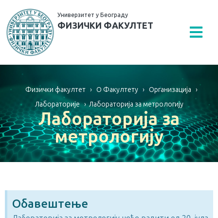
Универзитет у Београду
ФИЗИЧКИ ФАКУЛТЕТ
Физички факултет
›
O Факултету
›
Организација
›
Лабораторије
›
Лабораторија за метрологију
Лабораторија за
метрологију
Обавештење