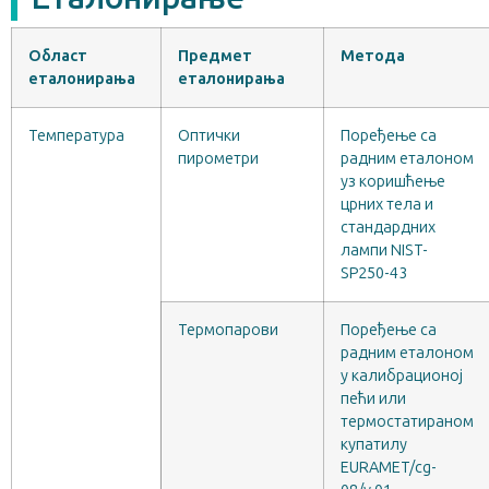
Област
Предмет
Метода
еталонирања
еталонирања
Температура
Оптички
Поређење са
пирометри
радним еталоном
уз коришћење
црних тела и
стандардних
лампи NIST-
SP250-43
Термопарови
Поређење са
радним еталоном
у калибрационој
пећи или
термостатираном
купатилу
EURAMET/cg-