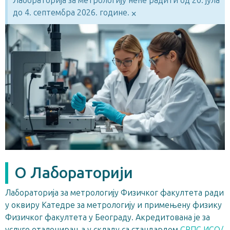
Лабораторија за метрологију неће радити од 20. јула
×
до 4. септембра 2026. године.
О Лабораторији
Лабораторија за метрологију Физичког факултета ради
у оквиру Катедре за метрологију и примењену физику
Физичког факултета у Београду. Акредитована је за
услуге еталонирања у складу са стандардом
СРПС ИСО/