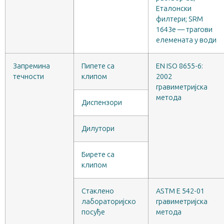
Еталонски
филтери; SRM
1643e — трагови
елемената у води
Запремина
Пипете са
EN ISO 8655-6:
течности
клипом
2002
гравиметријска
метода
Диспензори
Дилутори
Бирете са
клипом
Стаклено
ASTM E 542-01
лабораторијско
гравиметријска
посуђе
метода