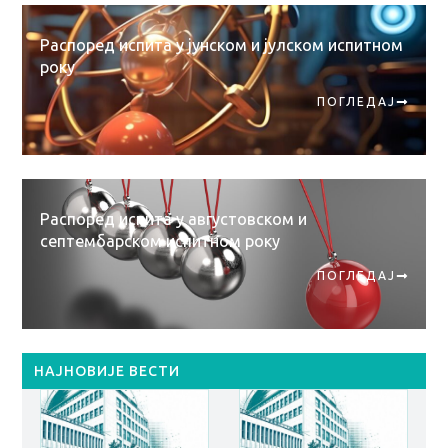
Распоред испита у јунском и јулском испитном
року
ПОГЛЕДАЈ
Распоред испита у августовском и
септембарском испитном року
ПОГЛЕДАЈ
НАЈНОВИЈЕ ВЕСТИ