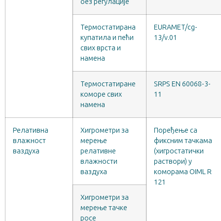
без регулације
Термостатирана
EURAMET/cg-
купатила и пећи
13/v.01
свих врста и
намена
Термостатиране
SRPS EN 60068-3-
коморе свих
11
намена
Релативна
Хигрометри за
Поређење са
влажност
мерење
фиксним тачкама
ваздуха
релативне
(хигростатички
влажности
раствори) у
ваздуха
коморама OIML R
121
Хигрометри за
мерење тачке
росе