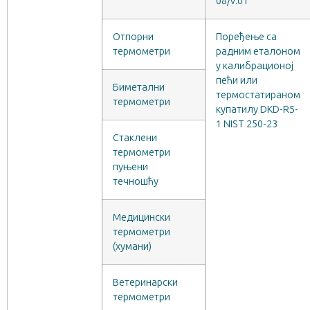
08/v.01
Отпорни
Поређење са
термометри
радним еталоном
у калибрационој
пећи или
Биметални
термостатираном
термометри
купатилу DKD-R5-
1 NIST 250-23
Стаклени
термометри
пуњени
течношћу
Медицински
термометри
(хумани)
Ветеринарски
термометри