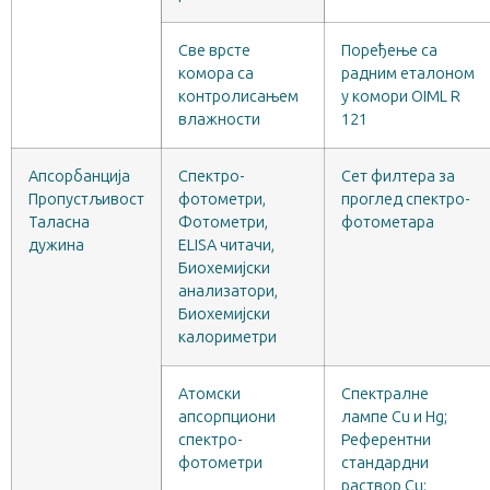
Све врсте
Поређење са
комора са
радним еталоном
контролисањем
у комори OIML R
влажности
121
Апсорбанција
Спектро-
Сет филтера за
Пропустљивост
фотометри,
проглед спектро-
Таласна
Фотометри,
фотометара
дужина
ELISA читачи,
Биохемијски
анализатори,
Биохемијски
калориметри
Атомски
Спектралне
апсорпциони
лампе Cu и Hg;
спектро-
Референтни
фотометри
стандардни
раствор Cu;