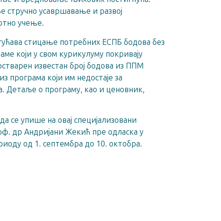
е стручно усавршавање и развој
отно учење.
гућава стицање потребних ЕСПБ бодова без
аме који у свом курикулуму покривају
 остварен известан број бодова из ППМ
из програма који им недостаје за
. Детаље о програму, као и ценовник,
да се упише на овај специјализовани
оф. др Андријани Жекић пре одласка у
риоду од 1. септембра до 10. октобра.