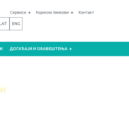
Сервиси
Корисни линкови
Контакт
LAT
ENG
И
ДОГАЂАЈИ И ОБАВЕШТЕЊА
ми