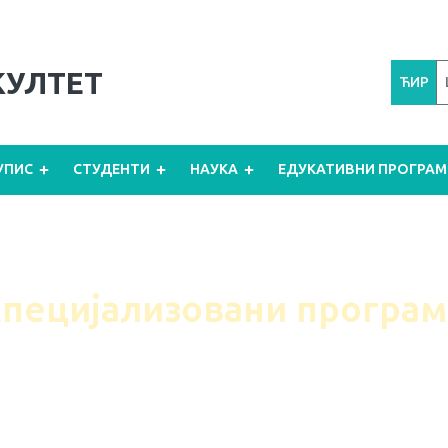
КУЛТЕТ
ЋИР
УПИС
СТУДЕНТИ
НАУКА
ЕДУКАТИВНИ ПРОГРАМ
Физички факултет
›
Студије
›
Специјализовани програми
пецијализовани програ