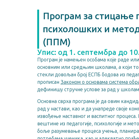
Програм за стицање 
психолошких и мето
(ППМ)
Упис: од 1. септембра до 10
Програм је намењен особама које раде или
основним или средњим школама, а који то
стекли довољан број ЕСПБ бодова из пед
прописан
Законом о основама система об
дефинишу стручне услове за рад у школам
Основна сврха програма је да овим кандид
рад у настави, као и да унапреде своје ко
извођење наставног и васпитног процеса. 
вештине из педагогије, психологије и мет
боље разумевање процеса учења, планирањ
потребама ученика, као и адекватно пра