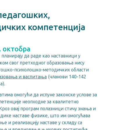
педагошких,
дичких компетенција
. октобра
 планирају да раде као наставници у
ком свог претходног образовања нису
агошко-психолошко-методичких области
разовања и васпитања
(чланови 140-142
а).
атима омогући да испуне законске услове за
мпетенције неопходне за квалитетно
Кроз овај програм полазници стичу знања и
одике наставе физике, што им омогућава
е и реализацију наставе у складу са
ћење и вредновање њихових постигнућа.