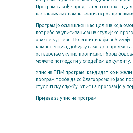
Програм такође представља основу за даљ
наставничких компетенција кроз целожив
Програм је осмишљен као целина која омо
потребе за уписивањем на студијске прогр
овакве курсеве. Полазници који већ имају
компетенција, добијају само део предмета 
остварење укупно прописаног броја бодова
можете погледати у следећем
документу
.
Упис на ППМ програм: кандидат који жели 
програм треба да се благовремено јаве пр
студентску службу. Упис на програм је у пе
Пријaва за упис на програм