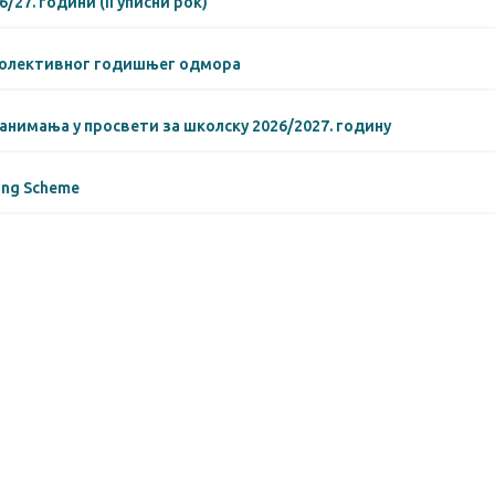
/27. години (II уписни рок)
колективног годишњег одмора
занимања у просвети за школску 2026/2027. годину
ing Scheme