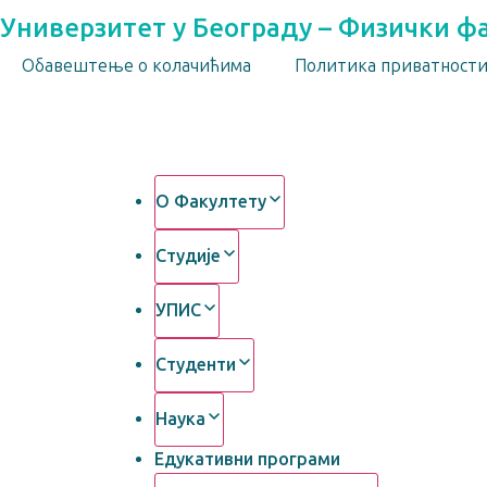
Универзитет у Београду – Физички ф
Обавештење о колачићима
Политика приватност
О Факултету
Студије
УПИС
Студенти
Наука
Едукативни програми