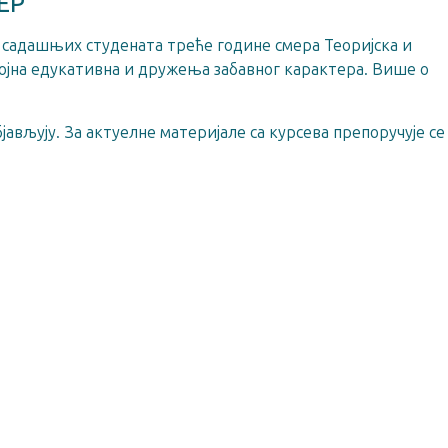
ТЕР
у садашњих студената треће године смера Теоријска и
ројна едукативна и дружења забавног карактера. Више о
јављују. За актуелне материјале са курсева препоручује се
ДАЈ