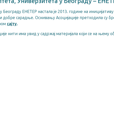
лтета, Универзитета у Београду – ЕНЕ
у Београду ЕНЕТЕР настала је 2013. године на иницијатив
 и добре сарадње. Оснивању Асоцијације претходила су б
овом
сајту
.
ије нити има увид у садржај материјала који се на њему об
ПОГЛЕ
итном року