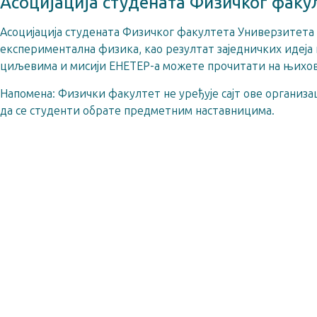
Асоцијација студената Физичког факу
Асоцијација студената Физичког факултета Универзитета 
експериментална физика, као резултат заједничких идеја
циљевима и мисији ЕНЕТЕР-а можете прочитати на њих
Напомена: Физички факултет не уређује сајт ове организац
да се студенти обрате предметним наставницима.
Распоред испита у јунском и јулском испитном року
Распоред испита у августовском и септембарском исп