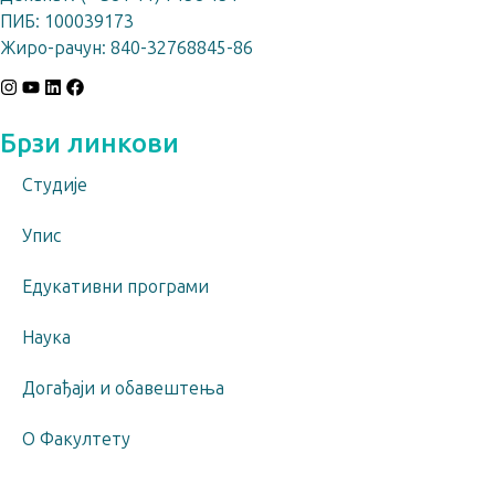
ПИБ:
100039173
Жиро-рачун:
840-32768845-86
Брзи линкови
Студије
Упис
Едукативни програми
Наука
Догађаји и обавештења
O Факултету