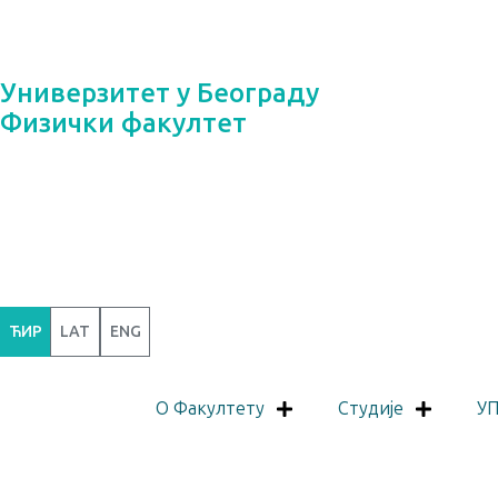
Универзитет у Београду
Физички факултет
ЋИР
LAT
ENG
O Факултету
Студије
У