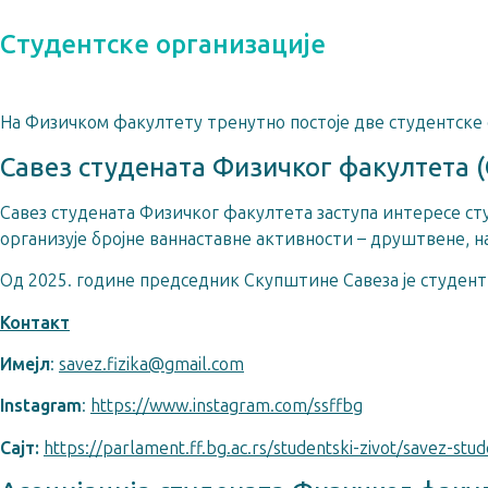
Студентске организације
На Физичком факултету тренутно постојe две студентске 
Савез студената Физичког факултета 
Савез студената Физичког факултета заступа интересе ст
организује бројне ваннаставне активности – друштвене, на
Од 2025. године председник Скупштине Савеза је студент
Контакт
Имејл
:
savez.fizika@gmail.com
Instagram
:
https://www.instagram.com/ssffbg
Сajт:
https://parlament.ff.bg.ac.rs/studentski-zivot/savez-stu