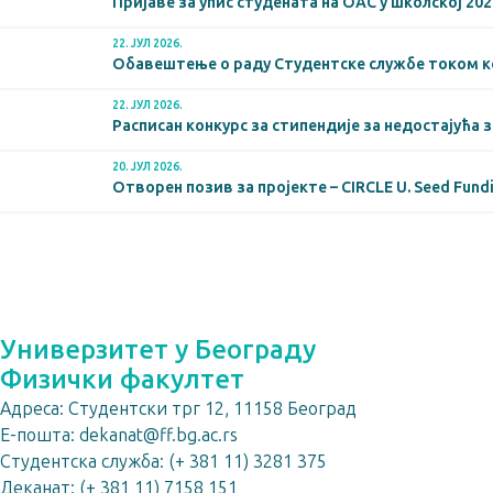
Пријаве за упис студената на ОАС у школској 2026
22. ЈУЛ 2026.
Обавештење о раду Студентске службе током 
22. ЈУЛ 2026.
Расписан конкурс за стипендије за недостајућа 
20. ЈУЛ 2026.
Отворен позив за пројекте – CIRCLE U. Seed Fund
Универзитет у Београду
Физички факултет
Адреса:
Студентски трг 12, 11158 Београд
E-пошта:
dekanat@ff.bg.ac.rs
Студентска служба:
(+ 381 11) 3281 375
Деканат:
(+ 381 11) 7158 151