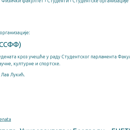
Физички факултет
›
Студенти
›
Студентске организације
организације:
(ССФФ)
удената кроз учешће у раду Студентског парламента Факу
учне, културне и спортске.
 Лав Лукић.
denata